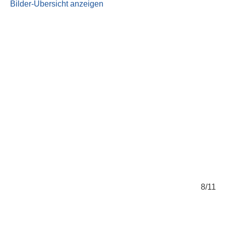
Bilder-Übersicht anzeigen
/11
8/11